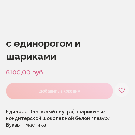
с единорогом и
шариками
6100,00
руб.
добавить в корзину
каталог
меню
Единорог (не полый внутри), шарики - из
1 сентября
начинки
кондитерской шоколадной белой глазури.
без декора и к чаю
о нас
экспресс-торты
корпоратив
Буквы - мастика
(срочные)
сотрудничество
заказные торты
как заказать