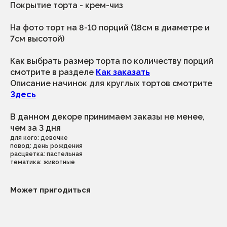
свадьба, корпоратив,
Покрытие торта - крем-чиз
юбилей
доставка
отзывы
десерты
На фото торт на 8-10 порций (18см в диаметре и
7см высотой)
+7 (996) 796-13-35
приём и обработка заказов с 9.00 до
Как выбрать размер торта по количеству порций
21.00
смотрите в разделе
Как заказать
выдача заказов с 10.00 до 20.00 по
предварительной договоренности
Описание начинок для круглых тортов смотрите
адрес производства и выдача заказовов:
Здесь
санкт-петербург, ул.малая бухарестская
д.12, стр.1, пом.175н (во дворе)
по вопросам
В данном декоре принимаем заказы не менее,
сотрудничества
политика конфиденциальности
dessertikoff@yandex.ru
чем за 3 дня
© ДуэтТ. Все права защищены.
для кого: девочке
повод: день рождения
ИП Сорокина Тамара Алексеевна
расцветка: пастельная
ИНН 782617536250
тематика: животные
ОГРНИП 322784700127696
г.Санкт-Петербург
Может пригодиться