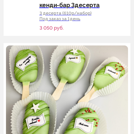
кенди-бар 3десерта
3 десерта (610р/набор)
Под заказ за 1день
3 050
руб.