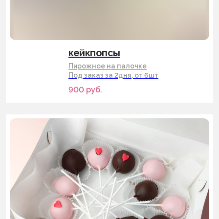
кейкпопсы
Пирожное на палочке
Под заказ за 2дня, от 6шт
900
руб.