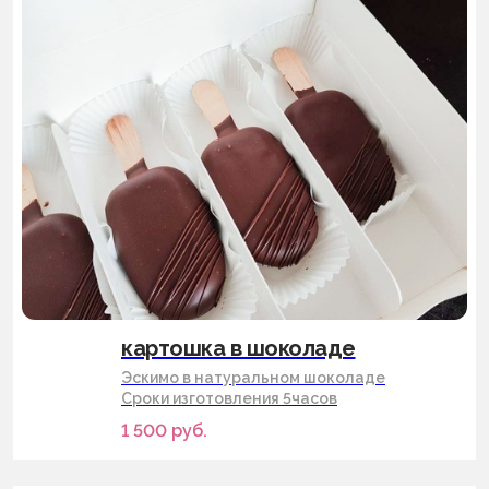
выдача заказов с 10.00 до 20.00 по
предварительной договоренности
адрес производства и выдача заказовов:
санкт-петербург, ул.малая бухарестская
д.12, стр.1, пом.175н (во дворе)
по вопросам
сотрудничества
политика конфиденциальности
dessertikoff@yandex.ru
© ДуэтТ. Все права защищены.
ИП Сорокина Тамара Алексеевна
ИНН 782617536250
ОГРНИП 322784700127696
г.Санкт-Петербург
картошка в шоколаде
Эскимо в натуральном шоколаде
Сроки изготовления 5часов
1 500
руб.