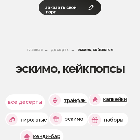
эскимо
пирожные
наборы
заказать свой
торт
кенди-бар
главная
→
десерты
→
эскимо, кейкпопсы
эскимо, кейкпопсы