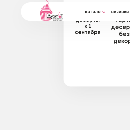
каталог
начинки
к ча
торты
торт
десерты
к 1
десер
сентября
без
деко