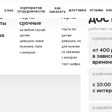
корпоратив
как
экспресс-
заказные
доставка
отзывы
свад
ко
ю
о нас
сотрудничество
заказать
дос
торты
торты
корпо
ы
срочные
юби
ты
свадебн
работают н
торты 1кг
на любой случай
торты
ра
детям
детям
на корпо
курьерска
девушке, маме
девушке, маме
мужчине, папе
для мужчин
от 400
со свежими ягодами
с юмором
в завис
с юмором
времен
торт-цифра
в рабочее
с 10:00
с интер
в нерабо