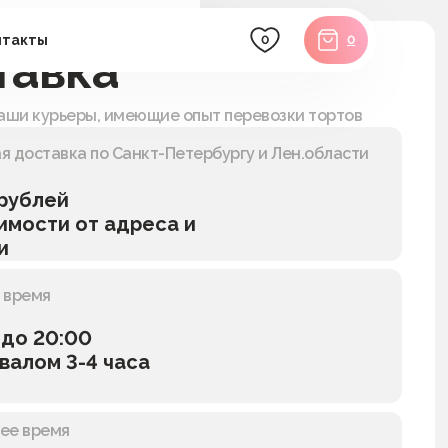
десерты
ьба
нтакты
0
0
тавка
ратив
лей
ые
аши курьеры, имеющие опыт перевозки тортов
трайфлы
ратив
капкейки
я доставка по Санкт-Петербургу и Лен.области
пирожные
кейкпопсы
 рублей
наборы
имости от адреса и
кенди-бар
и
 время
 до 20:00
валом 3-4 часа
чее время