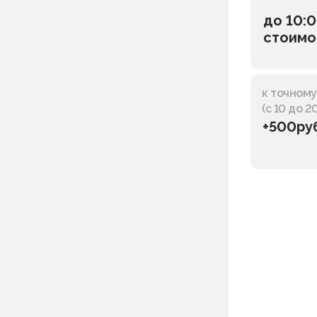
до 10:0
стоимо
к точном
(с 10 до 2
+500ру