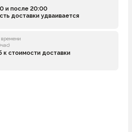
0 и после 20:00
сть доставки удваивается
у времени
0час)
б к стоимости доставки