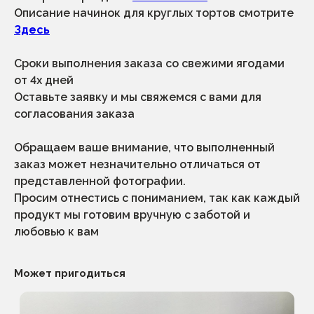
Описание начинок для круглых тортов смотрите
Здесь
Сроки выполнения заказа со свежими ягодами
от 4х дней
каталог
меню
Оставьте заявку и мы свяжемся с вами для
1 сентября
начинки
согласования заказа
без декора и к чаю
о нас
экспресс-торты
корпоратив
(срочные)
сотрудничество
заказные торты
Обращаем ваше внимание, что выполненный
как заказать
свадьба, корпоратив,
заказ может незначительно отличаться от
юбилей
доставка
представленной фотографии.
отзывы
десерты
Просим отнестись с пониманием, так как каждый
+7 (996) 796-13-35
продукт мы готовим вручную с заботой и
любовью к вам
приём и обработка заказов с 9.00 до
21.00
выдача заказов с 10.00 до 20.00 по
предварительной договоренности
Может пригодиться
адрес производства и выдача заказовов:
санкт-петербург, ул.малая бухарестская
д.12, стр.1, пом.175н (во дворе)
по вопросам