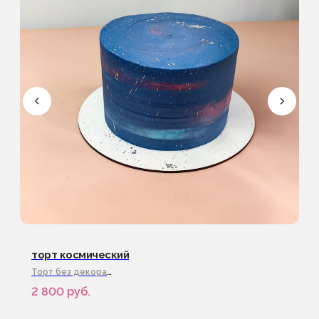
сотрудничества
политика конфиденциальности
dessertikoff@yandex.ru
© ДуэтТ. Все права защищены.
ИП Сорокина Тамара Алексеевна
ИНН 782617536250
ОГРНИП 322784700127696
г.Санкт-Петербург
торт космический
Торт без декора
От 1кг, за 1 день
2 800
руб.