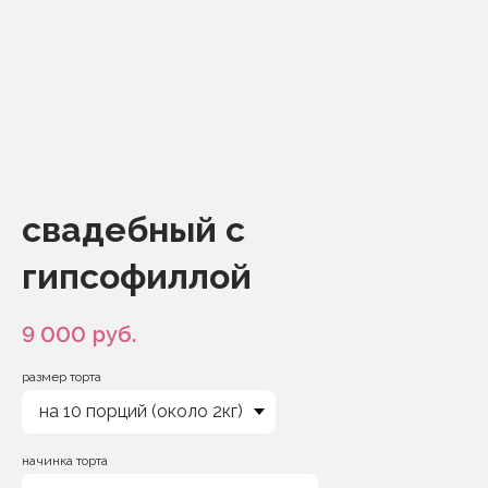
свадебный с
гипсофиллой
9 000
руб.
размер торта
начинка торта