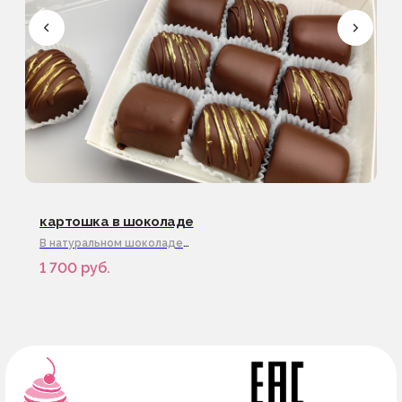
ИНН 782617536250
ОГРНИП 322784700127696
г.Санкт-Петербург
картошка в шоколаде
В натуральном шоколаде
Под заказ за 2дня
1 700
руб.