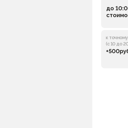
до 10:0
стоимо
к точном
(с 10 до 2
+500ру