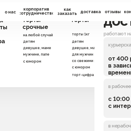
корпоратив
как
экспресс-
заказные
доставка
отзывы
свад
ко
ю
о нас
сотрудничество
заказать
дос
торты
торты
корпо
ы
срочные
юби
ты
свадебн
работают н
торты 1кг
на любой случай
торты
ра
детям
детям
на корпо
курьерска
девушке, маме
девушке, маме
мужчине, папе
для мужчин
от 400
со свежими ягодами
с юмором
в завис
с юмором
времен
торт-цифра
в рабочее
с 10:00
с интер
в нерабо