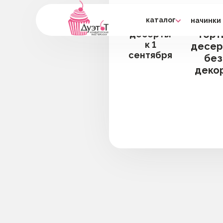
каталог
начинки
к ча
торты
торт
десерты
к 1
десер
сентября
без
деко