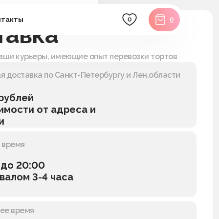
десерты
ьба
нтакты
0
0
тавка
ратив
лей
ые
аши курьеры, имеющие опыт перевозки тортов
трайфлы
ратив
капкейки
я доставка по Санкт-Петербургу и Лен.области
пирожные
кейкпопсы
 рублей
наборы
имости от адреса и
кенди-бар
и
 время
 до 20:00
валом 3-4 часа
чее время