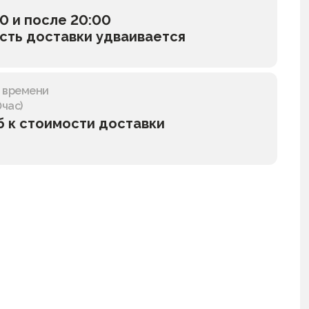
0 и после 20:00
сть доставки удваивается
у времени
0час)
б к стоимости доставки