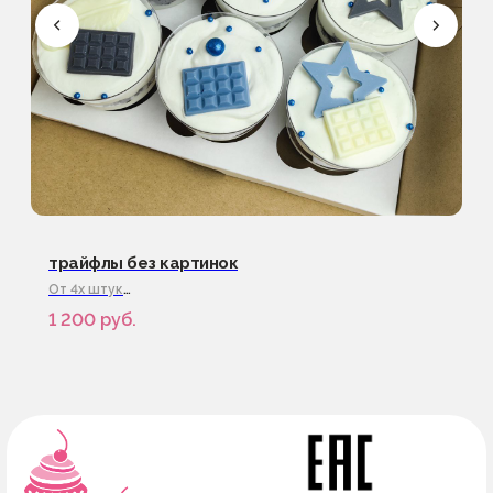
ИНН 782617536250
ОГРНИП 322784700127696
г.Санкт-Петербург
трайфлы без картинок
От 4х штук
Под заказ за 2дня
1 200
руб.