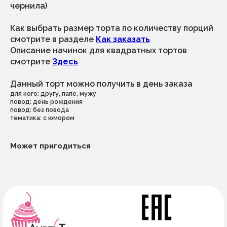
чернила)
+7 (996) 796-13-35
приём и обработка заказов с 9.00 до
Как выбрать размер торта по количеству порций
21.00
смотрите в разделе
Как заказать
выдача заказов с 10.00 до 20.00 по
предварительной договоренности
Описание начинок для квадратных тортов
адрес производства и выдача заказовов:
смотрите
Здесь
санкт-петербург, ул.малая бухарестская
д.12, стр.1, пом.175н (во дворе)
по вопросам
Данный торт можно получить в день заказа
сотрудничества
политика конфиденциальности
dessertikoff@yandex.ru
для кого: другу, папе, мужу
повод: день рождения
© ДуэтТ. Все права защищены.
повод: без повода
тематика: с юмором
ИП Сорокина Тамара Алексеевна
ИНН 782617536250
ОГРНИП 322784700127696
Может пригодиться
г.Санкт-Петербург