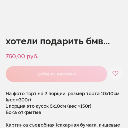
хотели подарить бмв...
750,00
руб.
добавить в корзину
каталог
меню
1 сентября
начинки
На фото торт на 2 порции, размер торта 10х10см,
без декора и к чаю
о нас
экспресс-торты
корпоратив
(вес ≈300г)
(срочные)
сотрудничество
1 порция это кусок 5х10см (вес ≈150г)
заказные торты
как заказать
Бока открытые
свадьба, корпоратив,
юбилей
доставка
отзывы
десерты
Картинка съедобная (сахарная бумага, пищевые