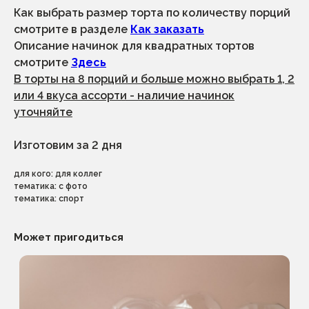
Как выбрать размер торта по количеству порций
смотрите в разделе
Как заказать
Описание начинок для квадратных тортов
смотрите
Здесь
каталог
меню
В торты на 8 порций и больше можно выбрать 1, 2
1 сентября
начинки
без декора и к чаю
о нас
или 4 вкуса ассорти - наличие начинок
экспресс-торты
корпоратив
(срочные)
сотрудничество
уточняйте
заказные торты
как заказать
свадьба, корпоратив,
юбилей
доставка
Изготовим за 2 дня
отзывы
десерты
для кого: для коллег
+7 (996) 796-13-35
тематика: с фото
тематика: спорт
приём и обработка заказов с 9.00 до
21.00
выдача заказов с 10.00 до 20.00 по
Может пригодиться
предварительной договоренности
адрес производства и выдача заказовов:
санкт-петербург, ул.малая бухарестская
д.12, стр.1, пом.175н (во дворе)
по вопросам
сотрудничества
политика конфиденциальности
dessertikoff@yandex.ru