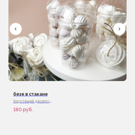
© ДуэтТ. Все права защищены.
ИП Сорокина Тамара Алексеевна
ИНН 782617536250
ОГРНИП 322784700127696
г.Санкт-Петербург
безе в стакане
Хрустящий десерт
В наличии
180
руб.