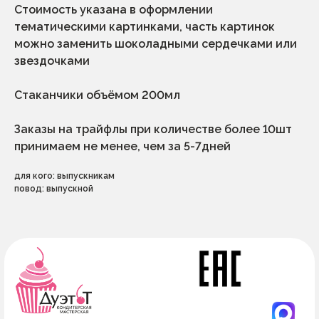
по вопросам
Стоимость указана в оформлении
сотрудничества
политика конфиденциальности
dessertikoff@yandex.ru
тематическими картинками, часть картинок
© ДуэтТ. Все права защищены.
можно заменить шоколадными сердечками или
звездочками
ИП Сорокина Тамара Алексеевна
ИНН 782617536250
ОГРНИП 322784700127696
Стаканчики объёмом 200мл
г.Санкт-Петербург
Заказы на трайфлы при количестве более 10шт
принимаем не менее, чем за 5-7дней
для кого: выпускникам
повод: выпускной