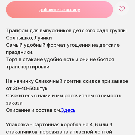
добавить в корзину
Трайфлы для выпускников детского сада группы
Солнышко, Лучики
каталог
меню
Самый удобный формат угощения на детские
1 сентября
начинки
праздники.
без декора и к чаю
о нас
экспресс-торты
корпоратив
Торт в стакане удобно есть и они не боятся
(срочные)
сотрудничество
заказные торты
транспортировки
как заказать
свадьба, корпоратив,
юбилей
доставка
На начинку Сливочный ломтик скидка при заказе
отзывы
десерты
от 30-40-50штук
+7 (996) 796-13-35
Свяжитесь с нами и мы рассчитаем стоимость
заказа
приём и обработка заказов с 9.00 до
21.00
Описание и состав см.
Здесь
выдача заказов с 10.00 до 20.00 по
предварительной договоренности
Упаковка - картонная коробка на 4, 6 или 9
адрес производства и выдача заказовов:
санкт-петербург, ул.малая бухарестская
стаканчиков, перевязана атласной лентой
д.12, стр.1, пом.175н (во дворе)