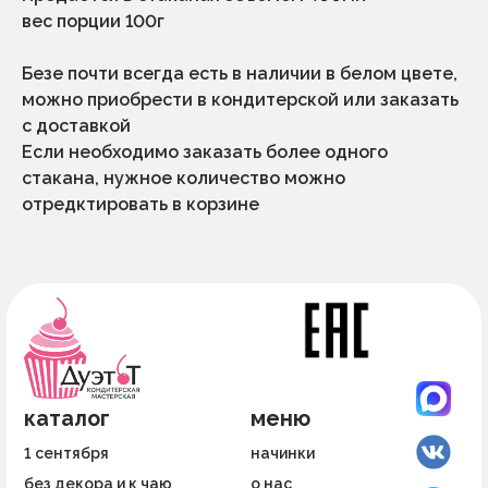
выдача заказов с 10.00 до 20.00 по
предварительной договоренности
вес порции 100г
адрес производства и выдача заказовов:
санкт-петербург, ул.малая бухарестская
Безе почти всегда есть в наличии в белом цвете,
д.12, стр.1, пом.175н (во дворе)
по вопросам
можно приобрести в кондитерской или заказать
сотрудничества
политика конфиденциальности
dessertikoff@yandex.ru
с доставкой
© ДуэтТ. Все права защищены.
Если необходимо заказать более одного
ИП Сорокина Тамара Алексеевна
стакана, нужное количество можно
ИНН 782617536250
отредктировать в корзине
ОГРНИП 322784700127696
г.Санкт-Петербург